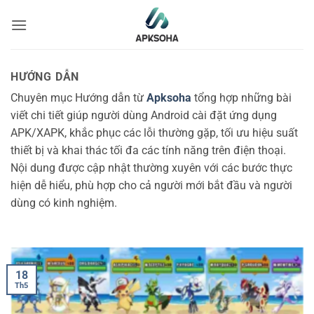
Bỏ
qua
nội
dung
HƯỚNG DẪN
Chuyên mục Hướng dẫn từ
Apksoha
tổng hợp những bài
viết chi tiết giúp người dùng Android cài đặt ứng dụng
APK/XAPK, khắc phục các lỗi thường gặp, tối ưu hiệu suất
thiết bị và khai thác tối đa các tính năng trên điện thoại.
Nội dung được cập nhật thường xuyên với các bước thực
hiện dễ hiểu, phù hợp cho cả người mới bắt đầu và người
dùng có kinh nghiệm.
18
Th5