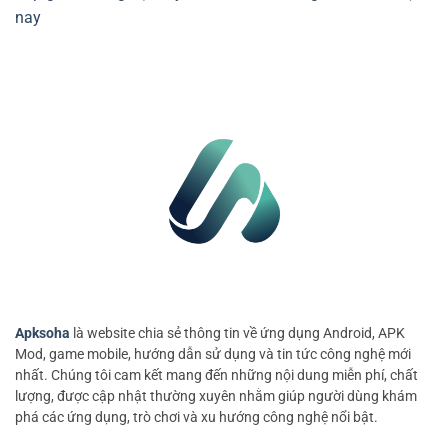
nay
Apksoha
là website chia sẻ thông tin về ứng dụng Android, APK
Mod, game mobile, hướng dẫn sử dụng và tin tức công nghệ mới
nhất. Chúng tôi cam kết mang đến những nội dung miễn phí, chất
lượng, được cập nhật thường xuyên nhằm giúp người dùng khám
phá các ứng dụng, trò chơi và xu hướng công nghệ nổi bật.