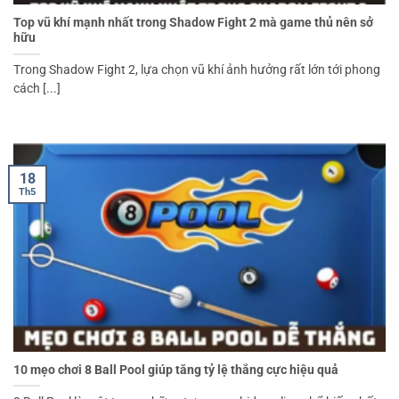
Top vũ khí mạnh nhất trong Shadow Fight 2 mà game thủ nên sở
hữu
Trong Shadow Fight 2, lựa chọn vũ khí ảnh hưởng rất lớn tới phong
cách [...]
18
Th5
10 mẹo chơi 8 Ball Pool giúp tăng tỷ lệ thắng cực hiệu quả